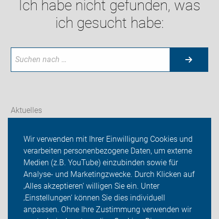
Ich habe nicht gefunden, was
ich gesucht habe:
Aktuelles
Themen
Wir verwenden mit Ihrer Einwilligung Cookies und
verarbeiten personenbezogene Daten, um externe
Touren und Termine
Medien (z.B. YouTube) einzubinden sowie für
Analyse- und Marketingzwecke. Durch Klicken auf
ADFC Langenfeld/Monheim
‚Alles akzeptieren‘ willigen Sie ein. Unter
Sei dabei
‚Einstellungen‘ können Sie dies individuell
anpassen. Ohne Ihre Zustimmung verwenden wir
Login