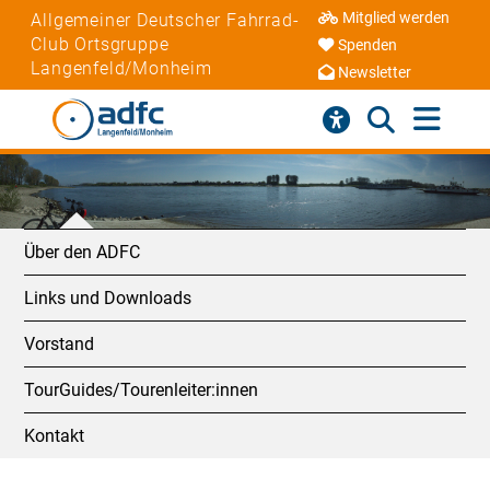
Mitglied werden
Allgemeiner Deutscher Fahrrad-
Club Ortsgruppe
Spenden
Langenfeld/Monheim
Newsletter
Über den ADFC
Links und Downloads
Vorstand
TourGuides/Tourenleiter:innen
Kontakt