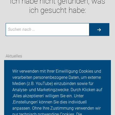
Ich habe nicht gefunden, was
ich gesucht habe:
Aktuelles
Themen
Wir verwenden mit Ihrer Einwilligung Cookies und
verarbeiten personenbezogene Daten, um externe
Touren und Termine
Medien (z.B. YouTube) einzubinden sowie für
Analyse- und Marketingzwecke. Durch Klicken auf
ADFC Langenfeld/Monheim
‚Alles akzeptieren‘ willigen Sie ein. Unter
Sei dabei
‚Einstellungen‘ können Sie dies individuell
anpassen. Ohne Ihre Zustimmung verwenden wir
Login
nur technisch notwendige Cookies. Die