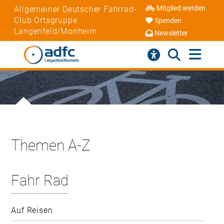
Mitglied werden
Allgemeiner Deutscher Fahrrad-
Club Ortsgruppe
Spenden
Langenfeld/Monheim
Newsletter
Themen A-Z
Fahr Rad
Auf Reisen