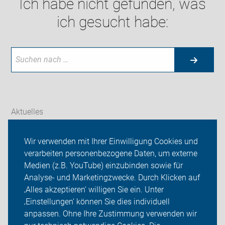
Ich habe nicht gefunden, was
ich gesucht habe:
Aktuelles
Themen
Wir verwenden mit Ihrer Einwilligung Cookies und
verarbeiten personenbezogene Daten, um externe
Touren und Termine
Medien (z.B. YouTube) einzubinden sowie für
Analyse- und Marketingzwecke. Durch Klicken auf
ADFC Langenfeld/Monheim
‚Alles akzeptieren‘ willigen Sie ein. Unter
Sei dabei
‚Einstellungen‘ können Sie dies individuell
anpassen. Ohne Ihre Zustimmung verwenden wir
Login