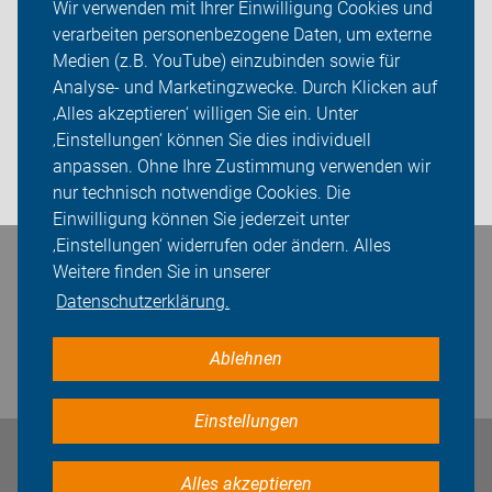
Wir verwenden mit Ihrer Einwilligung Cookies und
verarbeiten personenbezogene Daten, um externe
Touren und Termine
Medien (z.B. YouTube) einzubinden sowie für
Analyse- und Marketingzwecke. Durch Klicken auf
ADFC Langenfeld/Monheim
‚Alles akzeptieren‘ willigen Sie ein. Unter
Sei dabei
‚Einstellungen‘ können Sie dies individuell
anpassen. Ohne Ihre Zustimmung verwenden wir
Login
nur technisch notwendige Cookies. Die
Einwilligung können Sie jederzeit unter
‚Einstellungen‘ widerrufen oder ändern. Alles
Bleiben Sie in Kontakt
Weitere finden Sie in unserer
Datenschutzerklärung.
Ablehnen
Einstellungen
Impressum
Datenschutz
Cookie-Einstellungen
Alles akzeptieren